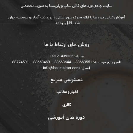
سایت جامع دوره های کافی شاپ و باریستا به صورت تخصصی
آموزش تمامی دوره ها با ارائه مدرک بین المللی از برلیانت آلمان و موسسه ایران
شف قابل ترجمه
روش های ارتباط با ما
همراه: ‎‪ 09121439335
تلفن های موسسه: 88663551 – 88663644 – 88663463 – 88774591
ایمیل: info@baristairan.com
دسترسی سریع
اخبار و مطالب
گالری
دوره های آموزشی