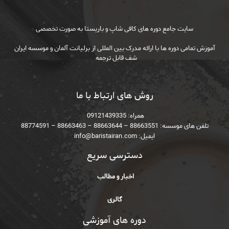
سایت جامع دوره های کافی شاپ و باریستا به صورت تخصصی
آموزش تمامی دوره ها با ارائه مدرک بین المللی از برلیانت آلمان و موسسه ایران
شف قابل ترجمه
روش های ارتباط با ما
همراه: ‎‪ 09121439335
تلفن های موسسه: 88663551 – 88663644 – 88663463 – 88774591
ایمیل: info@baristairan.com
دسترسی سریع
اخبار و مطالب
گالری
دوره های آموزشی